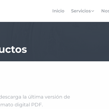
Inicio
Servicios
Nos
uctos
 descarga la última versión de
rmato digital PDF.