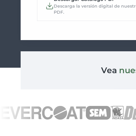
Descarga la versión digital de nues
PDF.
Vea
nue