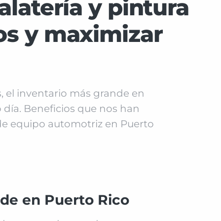
alatería y pintura
tos y maximizar
 el inventario más grande en
 día. Beneficios que nos han
e equipo automotriz en Puerto
nde en Puerto Rico