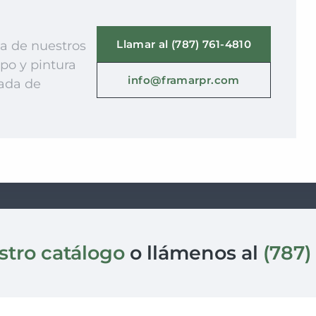
Llamar al (787) 761-4810
ca de nuestros
ipo y pintura
info@framarpr.com
ada de
stro catálogo
o llámenos al
(787)