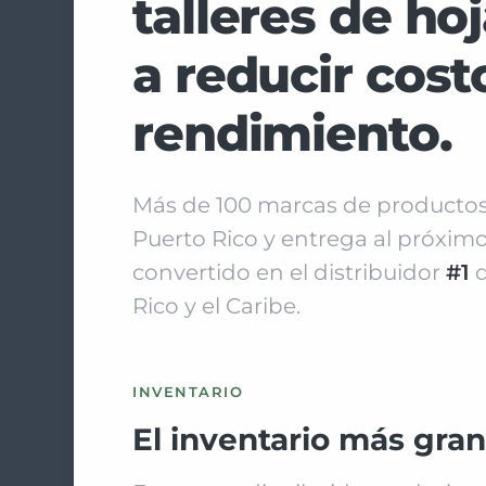
talleres de hoj
a reducir cos
rendimiento.
Más de 100 marcas de productos,
Puerto Rico y entrega al próximo
convertido en el distribuidor
#1
d
Rico y el Caribe.
INVENTARIO
El inventario más gra