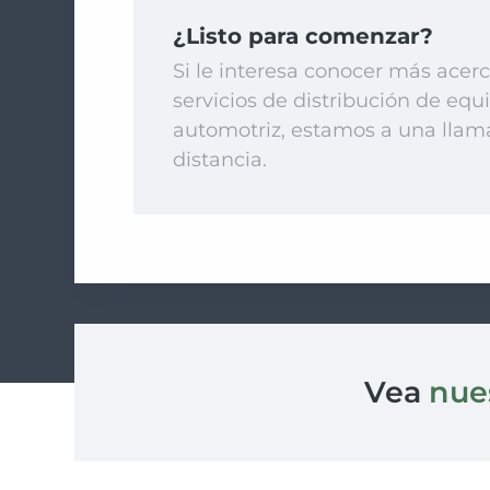
¿Listo para comenzar?
Si le interesa conocer más acer
servicios de distribución de equ
automotriz, estamos a una llam
distancia.
Vea
nue