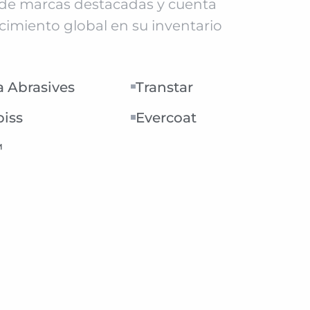
o de marcas destacadas y cuenta
imiento global en su inventario
a Abrasives
Transtar
biss
Evercoat
™