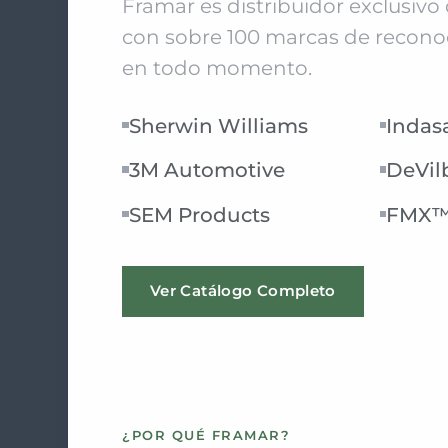
Framar es distribuidor exclusiv
con sobre 100 marcas de reconoc
en todo momento.
Sherwin Williams
Indas
3M Automotive
DeVil
SEM Products
FMX
Ver Catálogo Completo
¿POR QUÉ FRAMAR?